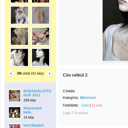
3/6
oldal (41 kép)
Cím nélkül 2
BABAKIÁLLÍTÁS
Címkék:
Győr 2012
Kategória:
Művészet
268 kép
Feltöltötte:
. Gabi
|
16 éve
Népviseleti
baba
Látta 778 ember.
14 kép
heni Waldorf