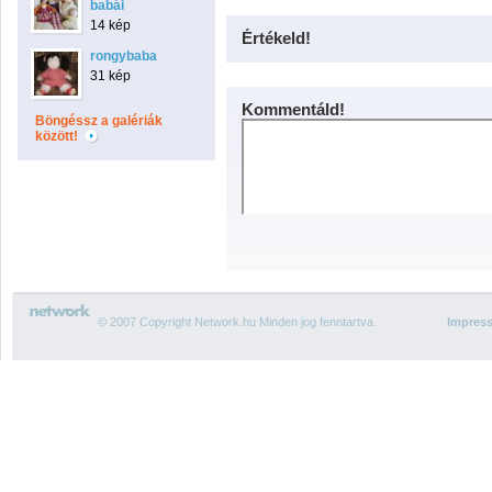
babái
14 kép
Értékeld!
rongybaba
31 kép
Kommentáld!
Böngéssz a galériák
között!
© 2007 Copyright Network.hu Minden jog fenntartva.
Impres