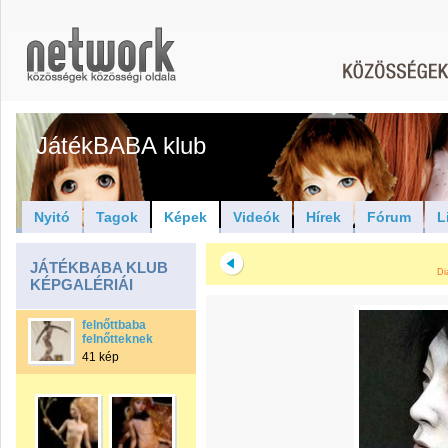
JátékBABA klub
Nyitó
Tagok
Képek
Videók
Hírek
Fórum
L
JÁTÉKBABA KLUB
Di
KÉPGALÉRIÁI
felnőttbaba
felnőtteknek
41 kép