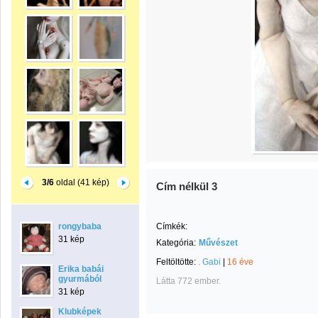
3/6
oldal (41 kép)
Cím nélkül 3
rongybaba
Címkék:
31 kép
Kategória:
Művészet
Feltöltötte:
. Gabi
|
16 éve
Erika babái
gyurmából
Látta 772 ember.
31 kép
Klubképek