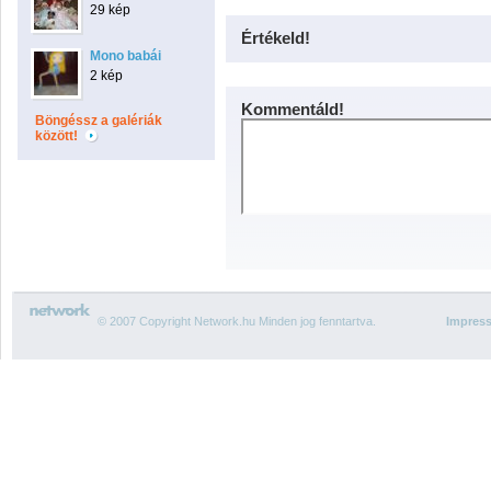
29 kép
Értékeld!
Mono babái
2 kép
Kommentáld!
Böngéssz a galériák
között!
© 2007 Copyright Network.hu Minden jog fenntartva.
Impres