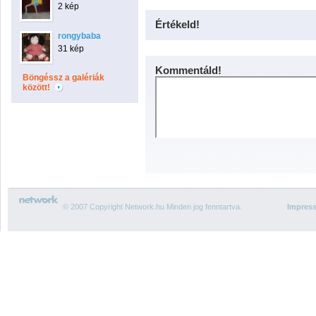
2 kép
Értékeld!
rongybaba
31 kép
Kommentáld!
Böngéssz a galériák
között!
© 2007 Copyright Network.hu Minden jog fenntartva.
Impres