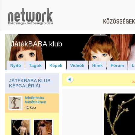
JátékBABA klub
Nyitó
Tagok
Képek
Videók
Hírek
Fórum
L
JÁTÉKBABA KLUB
Di
KÉPGALÉRIÁI
felnőttbaba
felnőtteknek
41 kép