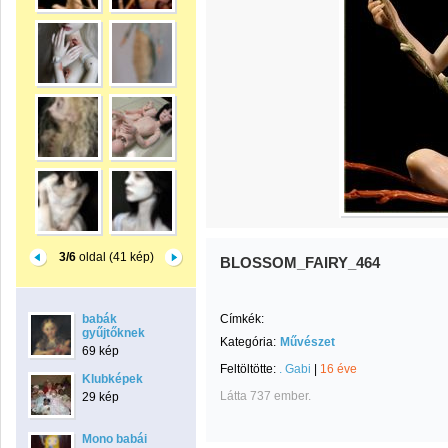
3/6
oldal (41 kép)
BLOSSOM_FAIRY_464
babák
Címkék:
gyűjtőknek
Kategória:
Művészet
69 kép
Feltöltötte:
. Gabi
|
16 éve
Klubképek
Látta 737 ember.
29 kép
Mono babái