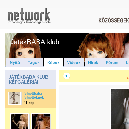
JátékBABA klub
Nyitó
Tagok
Képek
Videók
Hírek
Fórum
L
JÁTÉKBABA KLUB
Di
KÉPGALÉRIÁI
felnőttbaba
felnőtteknek
41 kép