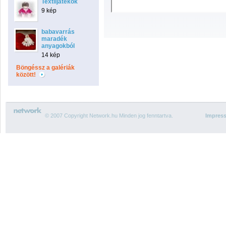
Textiljátékok
9 kép
babavarrás
maradék
anyagokból
14 kép
Böngéssz a galériák
között!
© 2007 Copyright Network.hu Minden jog fenntartva.
Impres