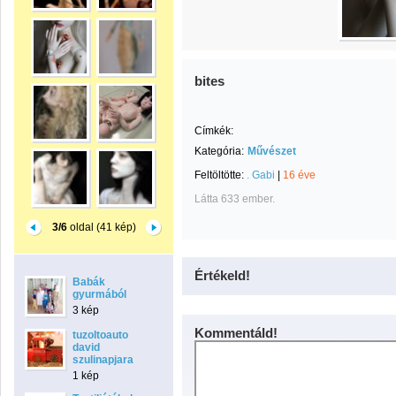
bites
Címkék:
Kategória:
Művészet
Feltöltötte:
. Gabi
|
16 éve
Látta 633 ember.
3/6
oldal (41 kép)
Értékeld!
Babák
gyurmából
3 kép
Kommentáld!
tuzoltoauto
david
szulinapjara
1 kép