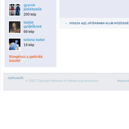
gyerek
játékbabák
200 kép
babák
VISSZA A(Z) JÁTÉKBABA KLUB KÖZÖSS
gyűjtőknek
69 kép
tatiana babai
19 kép
Böngéssz a galériák
között!
© 2007 Copyright Network.hu Minden jog fenntartva.
Impres