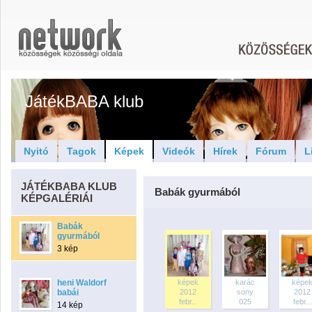
JátékBABA klub
Nyitó
Tagok
Képek
Videók
Hírek
Fórum
L
JÁTÉKBABA KLUB
Babák gyurmából
KÉPGALÉRIÁI
Babák
gyurmából
3 kép
heni Waldorf
képek
karác
képe
babái
2012
sony
2012
febr...
025
febr...
14 kép