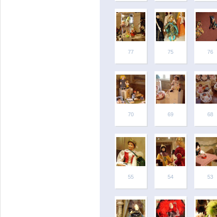
77
75
76
70
69
68
55
54
53