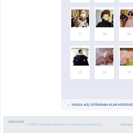
21
20
19
15
14
13
VISSZA A(Z) JÁTÉKBABA KLUB KÖZÖSS
© 2007 Copyright Network.hu Minden jog fenntartva.
Impres