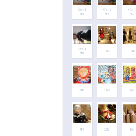
Kép 1
Kép 1
Kép 1
99
99
98
Kép 1
106
104
90
101
100
99
94
107
92