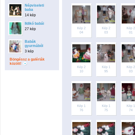
Népviseleti
baba
14 kép
Ildikó babái
Kép 2
Kép 2
Kép 2
27 kép
04
03
01
Babák
gyurmából
3 kép
Böngéssz a galériák
között!
Kép 2
Kép 1
Kép 2
10
95
03
Kép 1
Kép 1
Kép 1
76
75
74