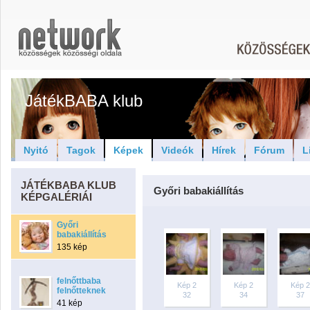
JátékBABA klub
Nyitó
Tagok
Képek
Videók
Hírek
Fórum
L
JÁTÉKBABA KLUB
Győri babakiállítás
KÉPGALÉRIÁI
Győri
babakiállítás
135 kép
felnőttbaba
Kép 2
Kép 2
Kép 2
felnőtteknek
32
34
37
41 kép