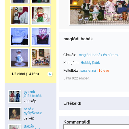
maglódi babák
Címkék:
maglódi babák és bútorok
Kategória:
Hobbi, játék
Feltöltötte:
sass erzsi
|
16 éve
1/2
oldal (14 kép)
Látta 922 ember.
gyerek
játékbabák
200 kép
Értékeld!
babák
gyűjtőknek
69 kép
Kommentáld!
Babák