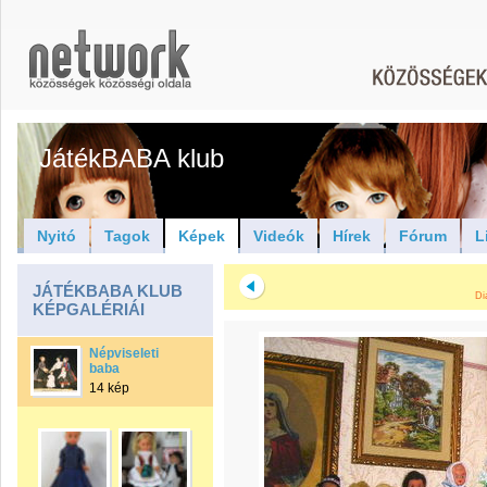
JátékBABA klub
Nyitó
Tagok
Képek
Videók
Hírek
Fórum
L
JÁTÉKBABA KLUB
Di
KÉPGALÉRIÁI
Népviseleti
baba
14 kép