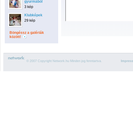
gyurmából
3 kép
Klubképek
29 kép
Böngéssz a galériák
között!
© 2007 Copyright Network.hu Minden jog fenntartva.
Impres