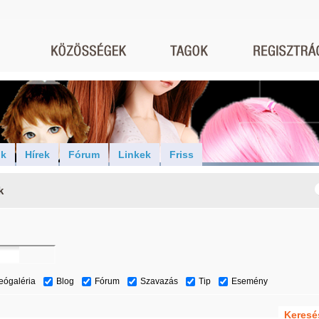
ók
Hírek
Fórum
Linkek
Friss
k
eógaléria
Blog
Fórum
Szavazás
Tip
Esemény