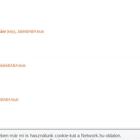
án/
(kép)
,
JátékBABA klub
JátékBABA klub
kBABA klub
ben már mi is használunk cookie-kat a Network.hu oldalon.
n jog fenntartva.
Impresszum
Felhasználási feltételek
Adatvédelem
Méd