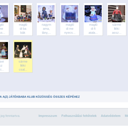
gló
magló
nagym
magló
magló
sárme
 me
di ba
ama,
di me
di fi
lléki
s...
bák
lány,...
nyecs...
atala...
assz...
sei
sárme
usz
lléki
i...
csal...
A A(Z) JÁTÉKBABA KLUB KÖZÖSSÉG ÖSSZES KÉPÉHEZ
og fenntartva.
Impresszum
Felhasználási feltételek
Adatvédelem
Mé