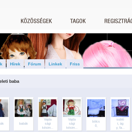
ók
Hírek
Fórum
Linkek
Friss
eleti baba
Vajda
Vajda
subló
bölcs
bák
babák
sági
sági
t, ág
ő,
késim...
késim...
y, fa...