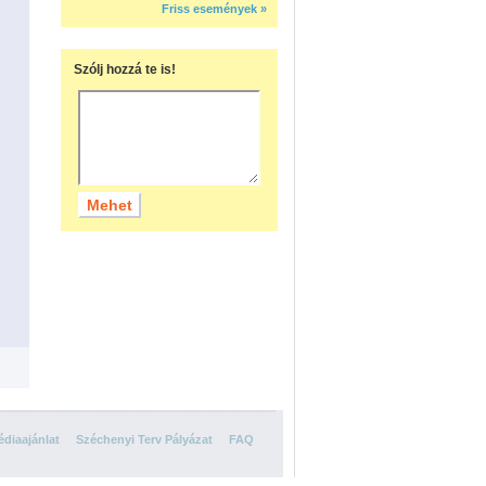
Friss események »
Szólj hozzá te is!
diaajánlat
Széchenyi Terv Pályázat
FAQ