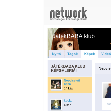
JátékBABA klub
Nyitó
Tagok
Képek
Vide
JÁTÉKBABA KLUB
Népvis
KÉPGALÉRIÁI
Népviseleti
baba
14 kép
kaola
ba
4 kép