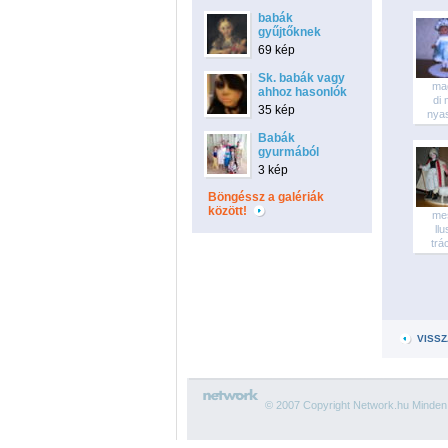
babák
gyűjtőknek
69 kép
Sk. babák vagy
ma
ahhoz hasonlók
di
35 kép
nyas
Babák
gyurmából
3 kép
Böngéssz a galériák
között!
me
ll
trác
VISSZ
© 2007 Copyright Network.hu Minden j