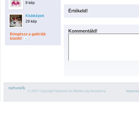
9 kép
Értékeld!
Klubképek
29 kép
Kommentáld!
Böngéssz a galériák
között!
© 2007 Copyright Network.hu Minden jog fenntartva.
Impres