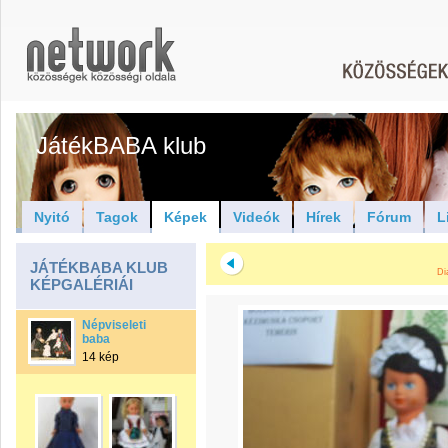
JátékBABA klub
Nyitó
Tagok
Képek
Videók
Hírek
Fórum
L
JÁTÉKBABA KLUB
Di
KÉPGALÉRIÁI
Népviseleti
baba
14 kép