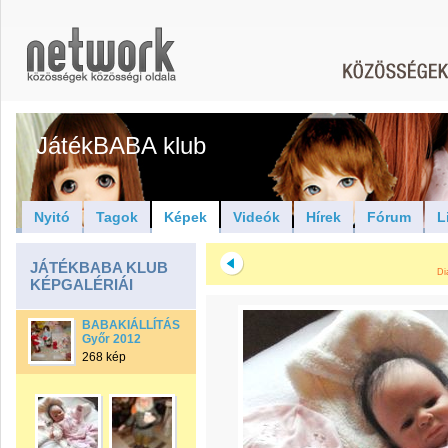
JátékBABA klub
Nyitó
Tagok
Képek
Videók
Hírek
Fórum
L
JÁTÉKBABA KLUB
Di
KÉPGALÉRIÁI
BABAKIÁLLÍTÁS
Győr 2012
268 kép