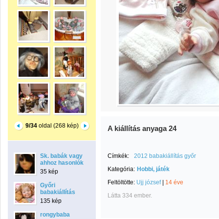
9/34
oldal (268 kép)
A kiállítás anyaga 24
Sk. babák vagy
Címkék:
2012 babakiállítás győr
ahhoz hasonlók
Kategória:
Hobbi, játék
35 kép
Feltöltötte:
Ujj józsef
|
14 éve
Győri
babakiállítás
Látta 334 ember.
135 kép
rongybaba