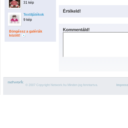
31 kép
Értékeld!
Textiljátékok
9 kép
Kommentáld!
Böngéssz a galériák
között!
© 2007 Copyright Network.hu Minden jog fenntartva.
Impres