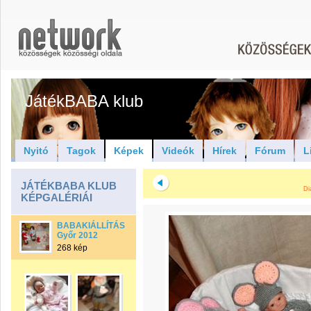
JátékBABA klub
Nyitó
Tagok
Képek
Videók
Hírek
Fórum
L
JÁTÉKBABA KLUB
Di
KÉPGALÉRIÁI
BABAKIÁLLÍTÁS
Győr 2012
268 kép