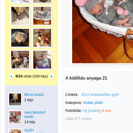
9/34
oldal (268 kép)
A kiállítás anyaga 21
Mono babái
Címkék:
2012 babakiállítás győr
2 kép
Kategória:
Hobbi, játék
Feltöltötte:
Ujj józsef
|
14 éve
heni Waldorf
babái
Látta 377 ember.
14 kép
Győri