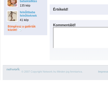
babakiállítás
135 kép
Értékeld!
felnőttbaba
felnőtteknek
41 kép
Kommentáld!
Böngéssz a galériák
között!
© 2007 Copyright Network.hu Minden jog fenntartva.
Impres