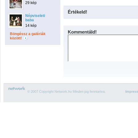
29 kép
Értékeld!
Népviseleti
baba
14 kép
Kommentáld!
Böngéssz a galériák
között!
© 2007 Copyright Network.hu Minden jog fenntartva.
Impres