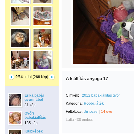
9/34
oldal (268 kép)
A kiállítás anyaga 17
Erika babái
Címkék:
2012 babakiállítás győr
gyurmából
Kategória:
Hobbi, játék
31 kép
Feltöltötte:
Ujj józsef
|
14 éve
Győri
babakiállítás
Látta 438 ember.
135 kép
Klubképek