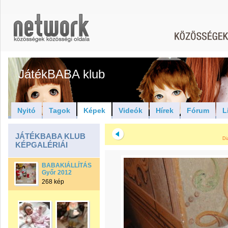
JátékBABA klub
Nyitó
Tagok
Képek
Videók
Hírek
Fórum
L
JÁTÉKBABA KLUB
Di
KÉPGALÉRIÁI
BABAKIÁLLÍTÁS
Győr 2012
268 kép