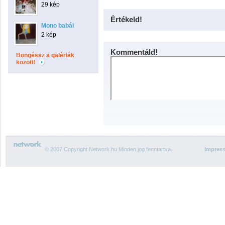
29 kép
Értékeld!
Mono babái
2 kép
Kommentáld!
Böngéssz a galériák
között!
© 2007 Copyright Network.hu Minden jog fenntartva.
Impres