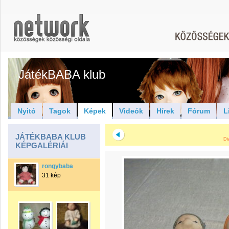
JátékBABA klub
Nyitó
Tagok
Képek
Videók
Hírek
Fórum
L
JÁTÉKBABA KLUB
Di
KÉPGALÉRIÁI
rongybaba
31 kép