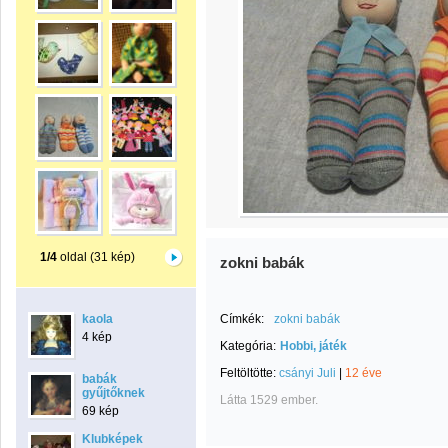
1/4
oldal (31 kép)
zokni babák
kaola
Címkék:
zokni babák
4 kép
Kategória:
Hobbi, játék
Feltöltötte:
csányi Juli
|
12 éve
babák
gyűjtőknek
Látta 1529 ember.
69 kép
Klubképek