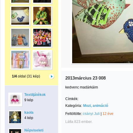
1/4
oldal (31 kép)
2013március 23 008
kedvenc madárkáim
Textiljátékok
Címkék:
9 kép
Kategória:
Mozi, animáció
kaola
Feltöltötte:
csányi Juli
|
12 éve
4 kép
Látta 823 ember.
Népviseleti