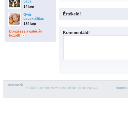
baba
14 kép
Értékeld!
Győri
babakiállítás
135 kép
Böngéssz a galériák
Kommentáld!
között!
© 2007 Copyright Network.hu Minden jog fenntartva.
Impres