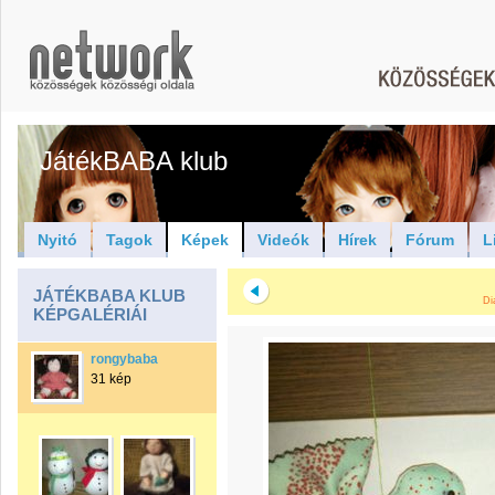
JátékBABA klub
Nyitó
Tagok
Képek
Videók
Hírek
Fórum
L
JÁTÉKBABA KLUB
Di
KÉPGALÉRIÁI
rongybaba
31 kép