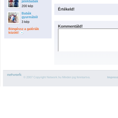
játékbabák
200 kép
Értékeld!
Babák
gyurmából
3 kép
Kommentáld!
Böngéssz a galériák
között!
© 2007 Copyright Network.hu Minden jog fenntartva.
Impres