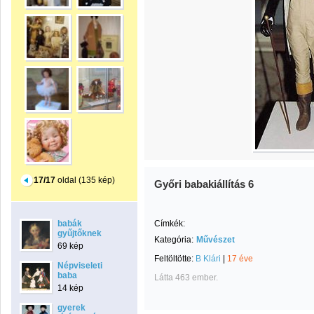
17/17
oldal (135 kép)
Győri babakiállítás 6
babák
Címkék:
gyűjtőknek
Kategória:
Művészet
69 kép
Feltöltötte:
B Klári
|
17 éve
Népviseleti
baba
Látta 463 ember.
14 kép
gyerek