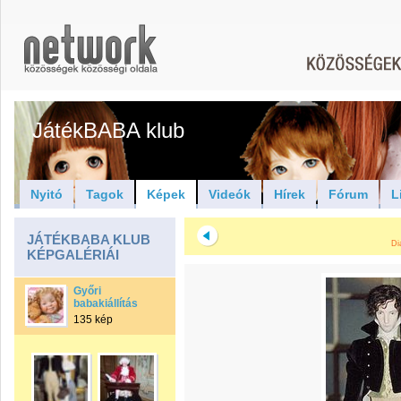
JátékBABA klub
Nyitó
Tagok
Képek
Videók
Hírek
Fórum
L
JÁTÉKBABA KLUB
Di
KÉPGALÉRIÁI
Győri
babakiállítás
135 kép