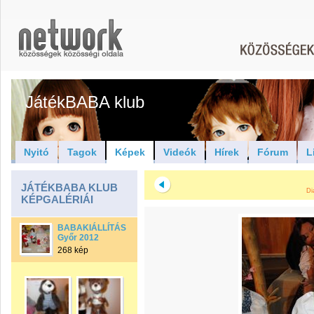
JátékBABA klub
Nyitó
Tagok
Képek
Videók
Hírek
Fórum
L
JÁTÉKBABA KLUB
Di
KÉPGALÉRIÁI
BABAKIÁLLÍTÁS
Győr 2012
268 kép