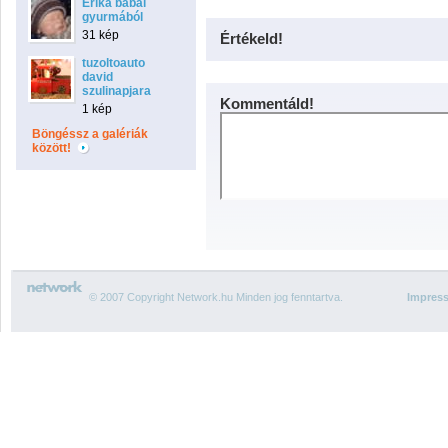
Erika babái
gyurmából
31 kép
Értékeld!
tuzoltoauto
david
szulinapjara
Kommentáld!
1 kép
Böngéssz a galériák
között!
© 2007 Copyright Network.hu Minden jog fenntartva.
Impres