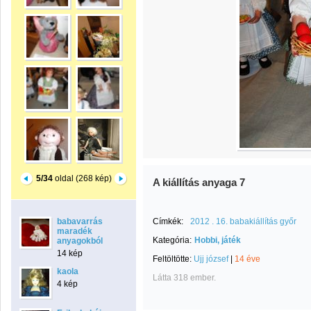
5/34
oldal (268 kép)
A kiállítás anyaga 7
babavarrás
Címkék:
2012 . 16. babakiállítás győr
maradék
Kategória:
Hobbi, játék
anyagokból
14 kép
Feltöltötte:
Ujj józsef
|
14 éve
kaola
Látta 318 ember.
4 kép