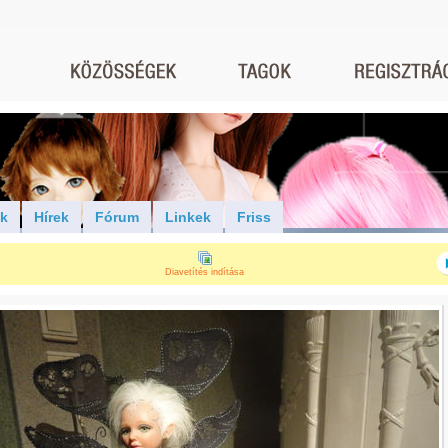
ók
Hírek
Fórum
Linkek
Friss
Diavetítés indítása