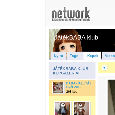
JátékBABA klub
Nyitó
Tagok
Képek
Vide
JÁTÉKBABA KLUB
KÉPGALÉRIÁI
BABAKIÁLLÍTÁS
Győr 2012
268 kép