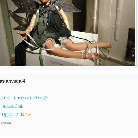
ítás anyaga 4
2012 . 16. babakiállítás győr
:
Hobbi, játék
e:
Ujj józsef
|
14 éve
 ember.