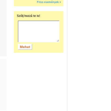
Friss események »
Szólj hozzá te is!