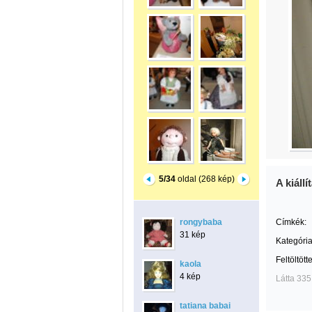
5/34
oldal (268 kép)
A kiáll
rongybaba
Címkék:
31 kép
Kategória
Feltöltött
kaola
4 kép
Látta 335
tatiana babai