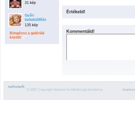
31 kép
Értékeld!
Győri
babakiállítás
135 kép
Kommentáld!
Böngéssz a galériák
között!
© 2007 Copyright Network.hu Minden jog fenntartva.
Impres