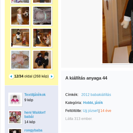
12/34
oldal (268 kép)
A kiállítás anyaga 44
Textiljátékok
Címkék:
2012 babakiállítás
9 kép
Kategória:
Hobbi, játék
Feltöltötte:
Ujj józsef
|
14 éve
heni Waldorf
babái
Látta 313 ember.
14 kép
rongybaba