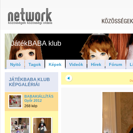
JátékBABA klub
Nyitó
Tagok
Képek
Videók
Hírek
Fórum
L
JÁTÉKBABA KLUB
Di
KÉPGALÉRIÁI
BABAKIÁLLÍTÁS
Győr 2012
268 kép