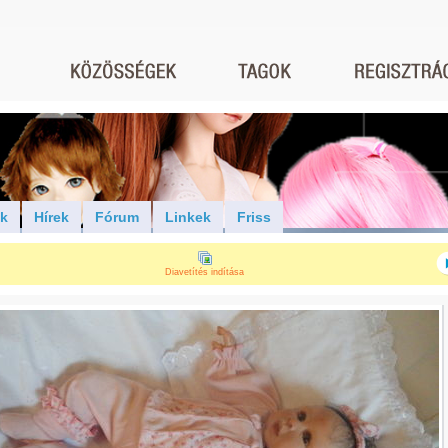
ók
Hírek
Fórum
Linkek
Friss
Diavetítés indítása