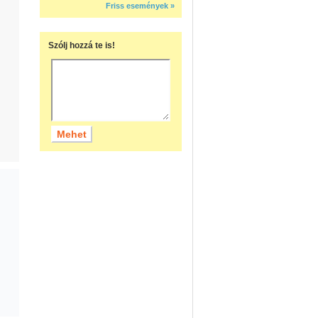
Friss események »
Szólj hozzá te is!