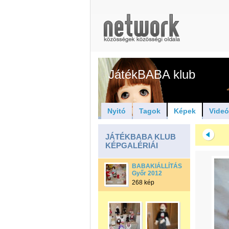
JátékBABA klub
Nyitó
Tagok
Képek
Vide
JÁTÉKBABA KLUB
KÉPGALÉRIÁI
BABAKIÁLLÍTÁS
Győr 2012
268 kép