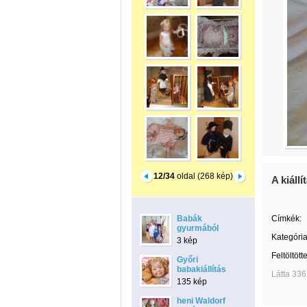
12/34
oldal (268 kép)
A kiáll
Babák
Címkék:
gyurmából
Kategória
3 kép
Feltöltött
Győri
babakiállítás
Látta 336
135 kép
heni Waldorf