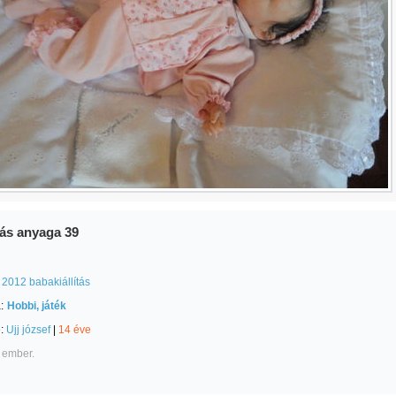
ítás anyaga 39
2012 babakiállítás
:
Hobbi, játék
e:
Ujj józsef
|
14 éve
 ember.