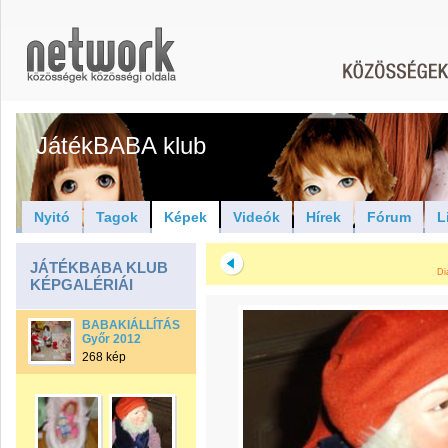
JátékBABA klub
Nyitó
Tagok
Képek
Videók
Hírek
Fórum
L
JÁTÉKBABA KLUB
Di
KÉPGALÉRIÁI
BABAKIÁLLÍTÁS
Győr 2012
268 kép