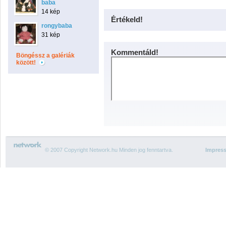
baba
14 kép
Értékeld!
rongybaba
31 kép
Kommentáld!
Böngéssz a galériák
között!
© 2007 Copyright Network.hu Minden jog fenntartva.
Impres