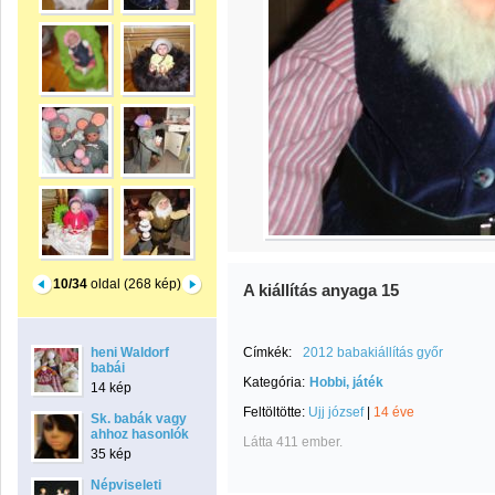
10/34
oldal (268 kép)
A kiállítás anyaga 15
heni Waldorf
Címkék:
2012 babakiállítás győr
babái
Kategória:
Hobbi, játék
14 kép
Feltöltötte:
Ujj józsef
|
14 éve
Sk. babák vagy
ahhoz hasonlók
Látta 411 ember.
35 kép
Népviseleti