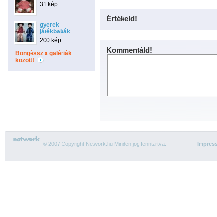
31 kép
Értékeld!
gyerek
játékbabák
200 kép
Kommentáld!
Böngéssz a galériák
között!
© 2007 Copyright Network.hu Minden jog fenntartva.
Impres