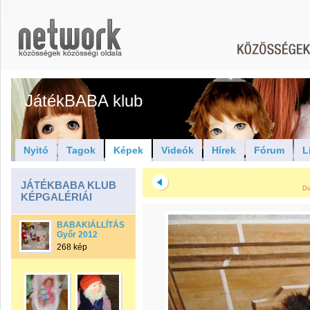
JátékBABA klub
Nyitó
Tagok
Képek
Videók
Hírek
Fórum
L
JÁTÉKBABA KLUB
Di
KÉPGALÉRIÁI
BABAKIÁLLÍTÁS
Győr 2012
268 kép