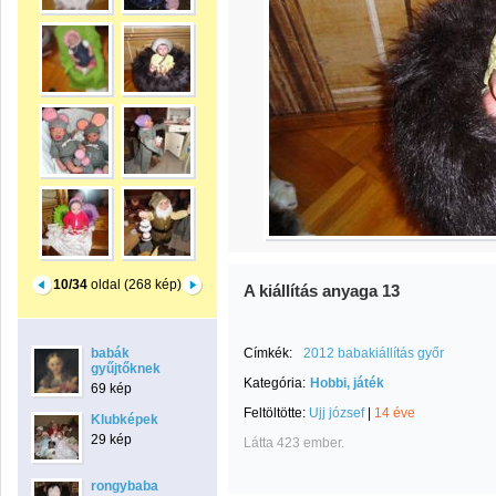
10/34
oldal (268 kép)
A kiállítás anyaga 13
babák
Címkék:
2012 babakiállítás győr
gyűjtőknek
Kategória:
Hobbi, játék
69 kép
Feltöltötte:
Ujj józsef
|
14 éve
Klubképek
29 kép
Látta 423 ember.
rongybaba