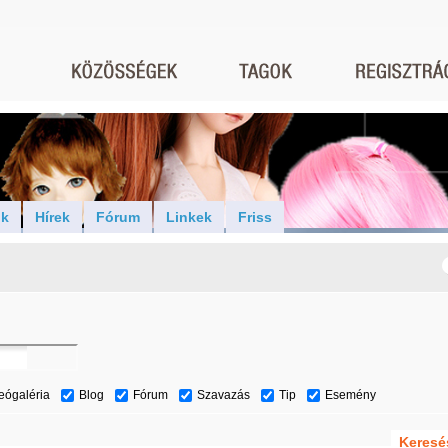
ók
Hírek
Fórum
Linkek
Friss
eógaléria
Blog
Fórum
Szavazás
Tip
Esemény