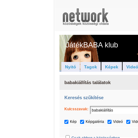
JátékBABA klub
Nyitó
Tagok
Képek
Vide
babakiállítás találatok
Keresés szűkítése
Kulcsszavak:
Kép
Képgaléria
Videó
Vid