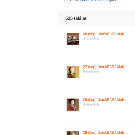
Csak ebben a közösségben
525 találat
26
(kép)
,
JátékBABA klub
27
(kép)
,
JátékBABA klub
28
(kép)
,
JátékBABA klub
29
(kép)
,
JátékBABA klub