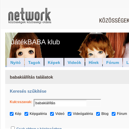
JátékBABA klub
Nyitó
Tagok
Képek
Videók
Hírek
Fórum
L
babakiállítás találatok
Keresés szűkítése
Kulcsszavak:
Kép
Képgaléria
Videó
Videógaléria
Blog
Fórum