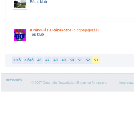
Börcs klub
Kirándulás a Rábaközbe
(blogbejegyzés)
Táp klub
első
előző
46
47
48
49
50
51
52
53
© 2007 Copyright Network.hu Minden jog fenntartva.
Impress