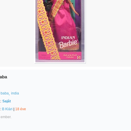
baba
baba
india
:
Saját
e:
B Klári
|
18 éve
 ember.