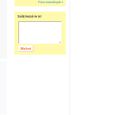
Friss események »
Szólj hozzá te is!