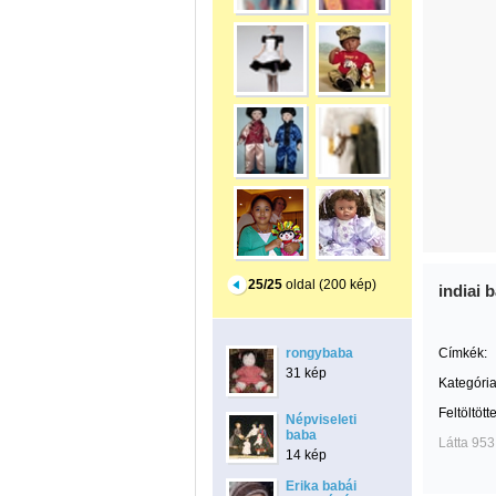
25/25
oldal (200 kép)
indiai 
rongybaba
Címkék:
31 kép
Kategória
Feltöltött
Népviseleti
baba
Látta 953
14 kép
Erika babái