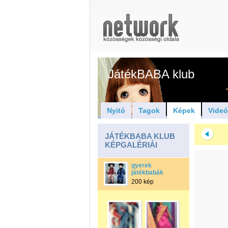
JátékBABA klub
Nyitó
Tagok
Képek
Vide
JÁTÉKBABA KLUB
KÉPGALÉRIÁI
gyerek
játékbabák
200 kép