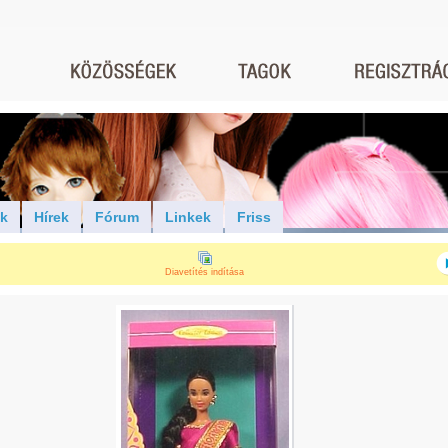
ók
Hírek
Fórum
Linkek
Friss
Diavetítés indítása