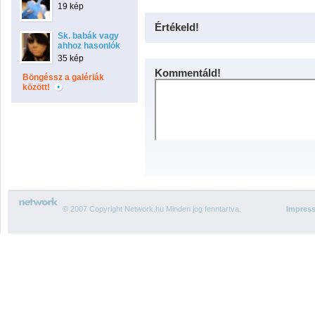
19 kép
Értékeld!
Sk. babák vagy
ahhoz hasonlók
35 kép
Kommentáld!
Böngéssz a galériák
között!
© 2007 Copyright Network.hu Minden jog fenntartva.
Impres