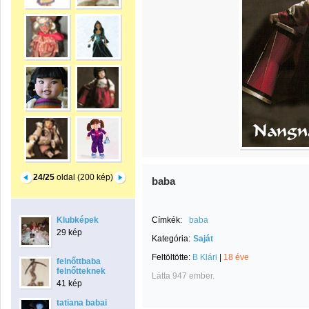
24/25
oldal (200 kép)
baba
Klubképek
Címkék:
baba
29 kép
Kategória:
Saját
Feltöltötte:
B Klári
|
18 éve
felnőttbaba
felnőtteknek
Látta 947 ember.
41 kép
tatiana babai