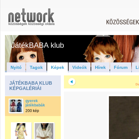
JátékBABA klub
Nyitó
Tagok
Képek
Videók
Hírek
Fórum
L
JÁTÉKBABA KLUB
Di
KÉPGALÉRIÁI
gyerek
játékbabák
200 kép