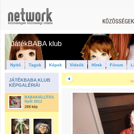
JátékBABA klub
Nyitó
Tagok
Képek
Videók
Hírek
Fórum
L
JÁTÉKBABA KLUB
Di
KÉPGALÉRIÁI
BABAKIÁLLÍTÁS
Győr 2012
268 kép