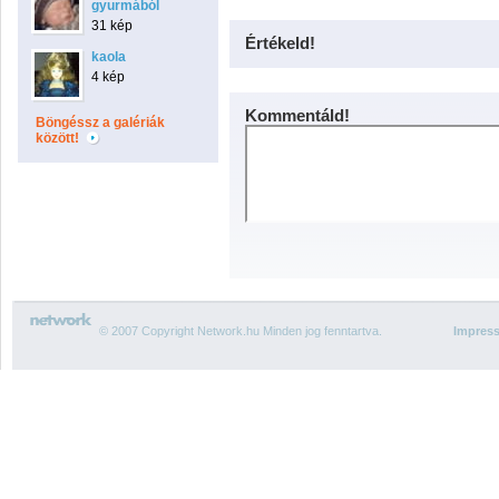
gyurmából
31 kép
Értékeld!
kaola
4 kép
Kommentáld!
Böngéssz a galériák
között!
© 2007 Copyright Network.hu Minden jog fenntartva.
Impres