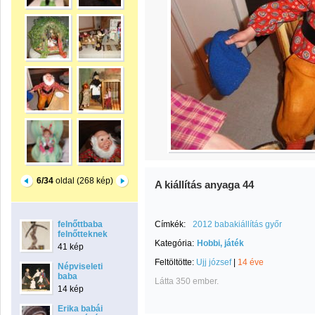
6/34
oldal (268 kép)
A kiállítás anyaga 44
felnőttbaba
Címkék:
2012 babakiállítás győr
felnőtteknek
Kategória:
Hobbi, játék
41 kép
Feltöltötte:
Ujj józsef
|
14 éve
Népviseleti
baba
Látta 350 ember.
14 kép
Erika babái