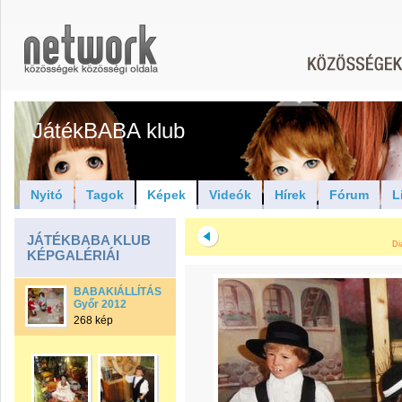
JátékBABA klub
Nyitó
Tagok
Képek
Videók
Hírek
Fórum
L
JÁTÉKBABA KLUB
Di
KÉPGALÉRIÁI
BABAKIÁLLÍTÁS
Győr 2012
268 kép