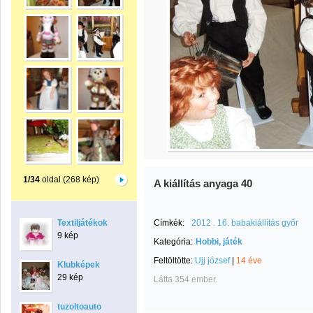
1/34
oldal (268 kép)
A kiállítás anyaga 40
Textiljátékok
Címkék:
2012 . 16. babakiállítás győr
9 kép
Kategória:
Hobbi, játék
Feltöltötte:
Ujj józsef
|
14 éve
Klubképek
29 kép
Látta 354 ember.
tuzoltoauto