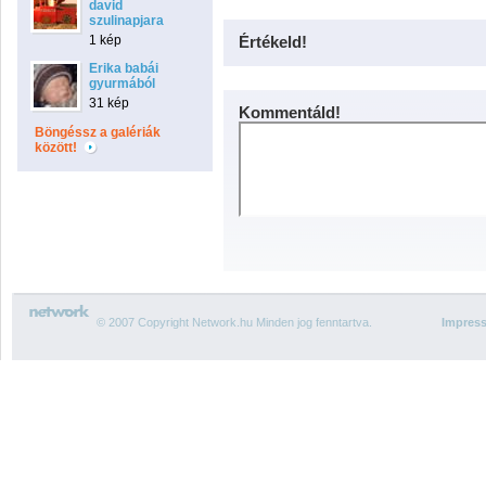
david
szulinapjara
1 kép
Értékeld!
Erika babái
gyurmából
31 kép
Kommentáld!
Böngéssz a galériák
között!
© 2007 Copyright Network.hu Minden jog fenntartva.
Impres