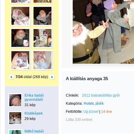
7/34
oldal (268 kép)
A kiállítás anyaga 35
Erika babái
Címkék:
2012 babakiállítás győr
gyurmából
Kategória:
Hobbi, játék
31 kép
Feltöltötte:
Ujj józsef
|
14 éve
Klubképek
29 kép
Látta 330 ember.
Ildikó babái