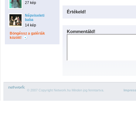
27 kép
Értékeld!
Népviseleti
baba
14 kép
Kommentáld!
Böngéssz a galériák
között!
© 2007 Copyright Network.hu Minden jog fenntartva.
Impres