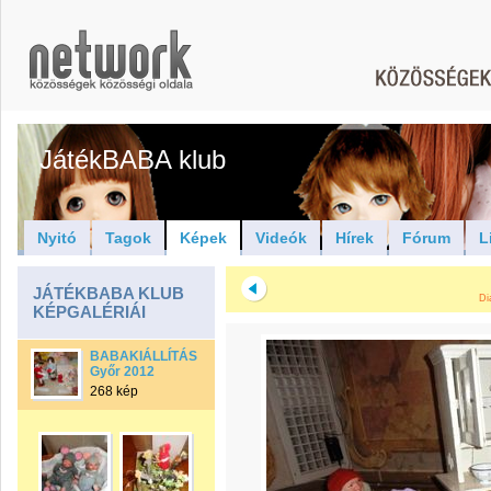
JátékBABA klub
Nyitó
Tagok
Képek
Videók
Hírek
Fórum
L
JÁTÉKBABA KLUB
Di
KÉPGALÉRIÁI
BABAKIÁLLÍTÁS
Győr 2012
268 kép