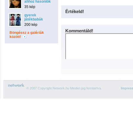
ahhoz hasonlók
35 kép
Értékeld!
gyerek
játékbabák
200 kép
Kommentáld!
Böngéssz a galériák
között!
© 2007 Copyright Network.hu Minden jog fenntartva.
Impres