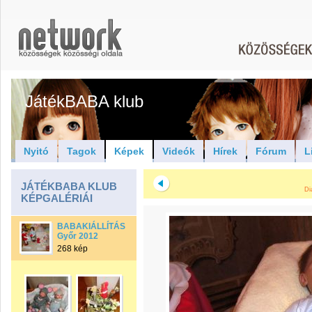
JátékBABA klub
Nyitó
Tagok
Képek
Videók
Hírek
Fórum
L
JÁTÉKBABA KLUB
Di
KÉPGALÉRIÁI
BABAKIÁLLÍTÁS
Győr 2012
268 kép