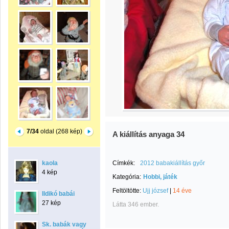
7/34
oldal (268 kép)
A kiállítás anyaga 34
kaola
Címkék:
2012 babakiállítás győr
4 kép
Kategória:
Hobbi, játék
Feltöltötte:
Ujj józsef
|
14 éve
Ildikó babái
27 kép
Látta 346 ember.
Sk. babák vagy