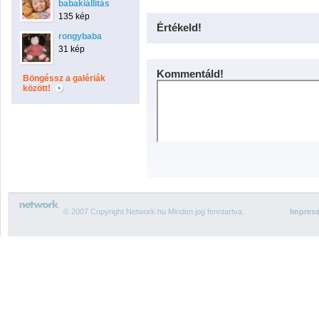
babakiállítás
135 kép
Értékeld!
rongybaba
31 kép
Kommentáld!
Böngéssz a galériák
között!
© 2007 Copyright Network.hu Minden jog fenntartva.
Impres