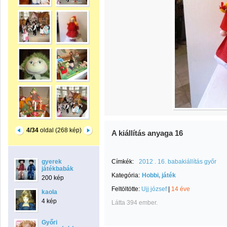
4/34
oldal (268 kép)
A kiállítás anyaga 16
gyerek
Címkék:
2012 . 16. babakiállítás győr
játékbabák
Kategória:
Hobbi, játék
200 kép
Feltöltötte:
Ujj józsef
|
14 éve
kaola
4 kép
Látta 394 ember.
Győri