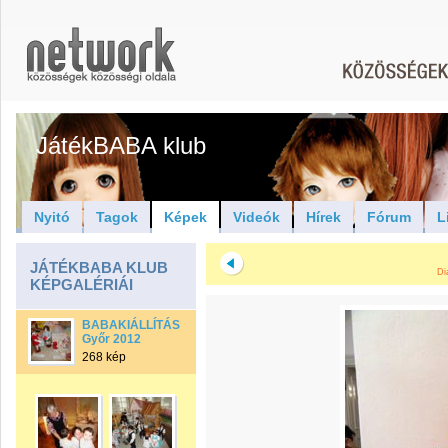
JátékBABA klub
Nyitó
Tagok
Képek
Videók
Hírek
Fórum
L
JÁTÉKBABA KLUB
Di
KÉPGALÉRIÁI
BABAKIÁLLÍTÁS
Győr 2012
268 kép