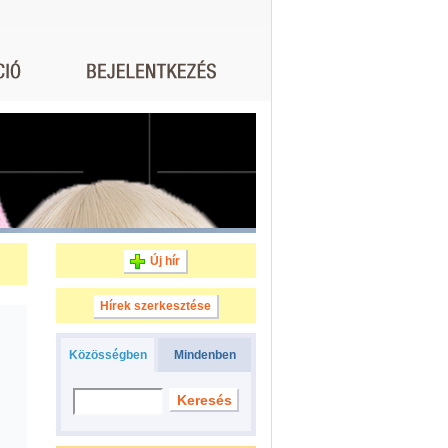
Új hír
Hírek szerkesztése
Közösségben
Mindenben