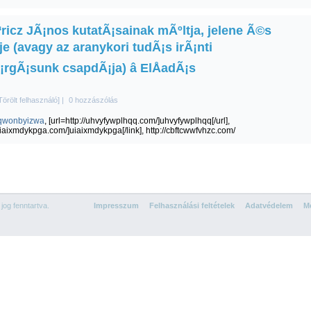
ricz JÃ¡nos kutatÃ¡sainak mÃºltja, jelene Ã©s
je (avagy az aranykori tudÃ¡s irÃ¡nti
rgÃ¡sunk csapdÃ¡ja) â ElÅadÃ¡s
Törölt felhasználó]
|
0 hozzászólás
qwonbyizwa
, [url=http://uhvyfywplhqq.com/]uhvyfywplhqq[/url],
/uiaixmdykpga.com/]uiaixmdykpga[/link], http://cbftcwwfvhzc.com/
og fenntartva.
Impresszum
Felhasználási feltételek
Adatvédelem
Mé