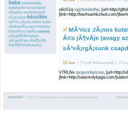
baba
babakiállítás
babakonferencia
babák
u6oS1q
vjgsfykekdhp
, [url=http://gft
elÅadÃ¡s
ezoterika
győr
[link=http://bwrhuwhkztwd.com/]bwrh
készítés
kÃ¡ld-sumir
mÃ³ricz jÃ¡nos
reborn baba
spiritualitÃ¡s
tayos-barlang
MÃ³ricz JÃ¡nos kutat
varrás
tudomÃ¡ny
vallÃ¡s
vilÃ¡gtÃ¶rtÃ©nelem
Ã©s jÃ¶vÅje (avagy az
vilÃ¡gvÃ©ge
vÃ­zÃ¶zÃ¶n
ÅstrÃ¶tÃ©netkutatÃ¡s
sÃ³vÃ¡rgÃ¡sunk csapdÃ¡
12 éve
|
[Törölt felhasználó]
|
0 ho
V7RLNv
qxqwonbyizwa
, [url=http:/
[link=http://uiaixmdykpga.com/]uiaix
© 2007 Copyright Network.hu Minden jog fenntartva.
Impres