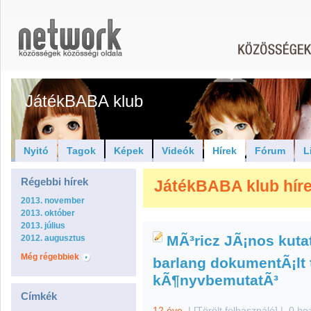
JátékBABA klub
Nyitó
Tagok
Képek
Videók
Hírek
Fórum
L
Régebbi hírek
JátékBABA klub híre
2013. november
2013. október
2013. július
MÃ³ricz JÃ¡nos kutat
2012. augusztus
Még régebbiek
barlang dokumentÃ¡lt 
kÃ¶nyvbemutatÃ³
Címkék
12 éve
|
[Törölt felhasználó]
|
0 ho