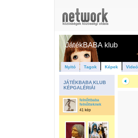
JátékBABA klub
Nyitó
Tagok
Képek
Vide
JÁTÉKBABA KLUB
KÉPGALÉRIÁI
felnőttbaba
felnőtteknek
41 kép