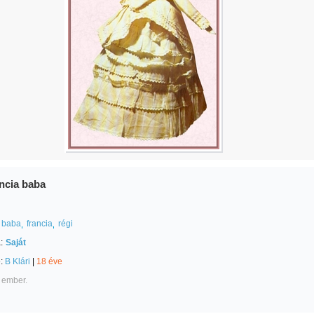
ancia baba
baba
francia
régi
:
Saját
e:
B Klári
|
18 éve
 ember.