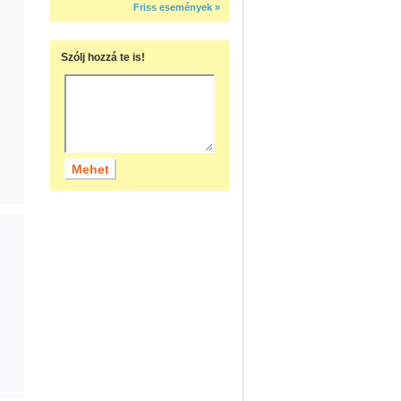
Friss események »
Szólj hozzá te is!