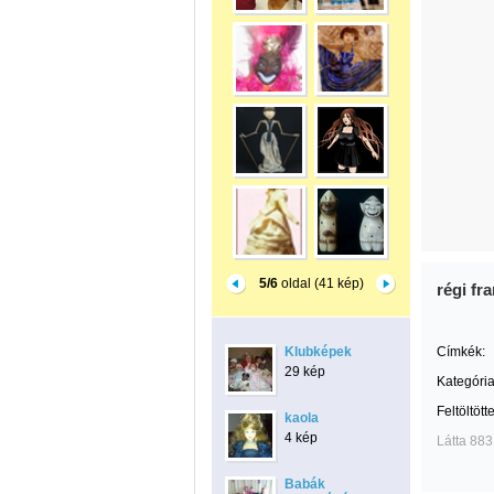
5/6
oldal (41 kép)
régi fr
Klubképek
Címkék:
29 kép
Kategória
Feltöltött
kaola
4 kép
Látta 883
Babák