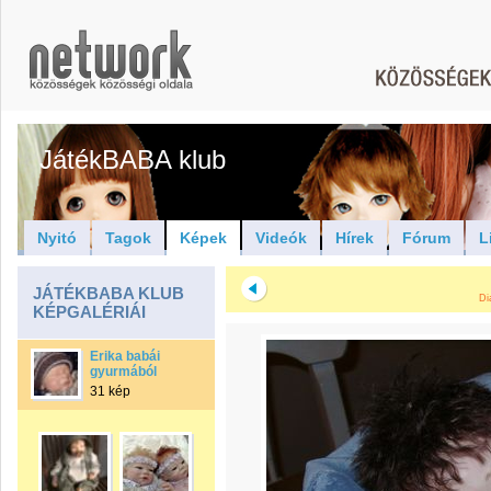
JátékBABA klub
Nyitó
Tagok
Képek
Videók
Hírek
Fórum
L
JÁTÉKBABA KLUB
Di
KÉPGALÉRIÁI
Erika babái
gyurmából
31 kép