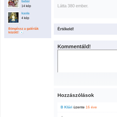
babái
Látta 380 ember.
14 kép
kaola
4 kép
Értékeld!
Böngéssz a galériák
között!
Kommentáld!
Hozzászólások
B Klári
üzente
16 éve