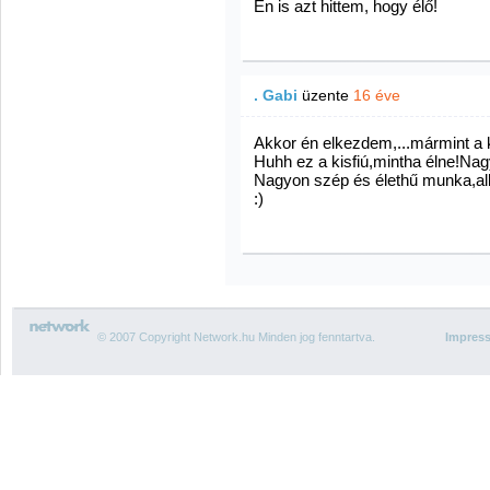
Én is azt hittem, hogy élő!
. Gabi
üzente
16 éve
Akkor én elkezdem,...mármint a
Huhh ez a kisfiú,mintha élne!Nag
Nagyon szép és élethű munka,al
:)
© 2007 Copyright Network.hu Minden jog fenntartva.
Impres