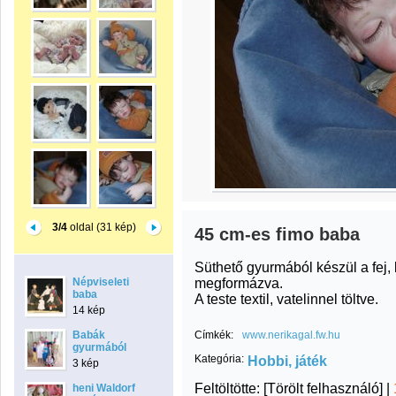
3/4
oldal (31 kép)
45 cm-es fimo baba
Süthető gyurmából készül a fej, 
megformázva.
Népviseleti
baba
A teste textil, vatelinnel töltve.
14 kép
Babák
Címkék:
www.nerikagal.fw.hu
gyurmából
Kategória:
Hobbi, játék
3 kép
Feltöltötte:
[Törölt felhasználó]
|
heni Waldorf