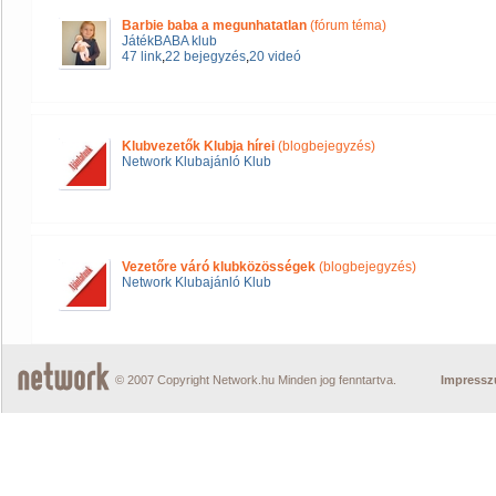
Barbie baba a megunhatatlan
(fórum téma)
JátékBABA klub
47 link
,
22 bejegyzés
,
20 videó
Klubvezetők Klubja hírei
(blogbejegyzés)
Network Klubajánló Klub
Vezetőre váró klubközösségek
(blogbejegyzés)
Network Klubajánló Klub
© 2007 Copyright Network.hu Minden jog fenntartva.
Impress