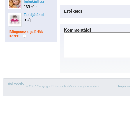
babakiállítás
135 kép
Értékeld!
Textiljátékok
9 kép
Kommentáld!
Böngéssz a galériák
között!
© 2007 Copyright Network.hu Minden jog fenntartva.
Impres