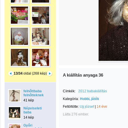
13/34
oldal (268 kép)
A kiállítás anyaga 36
felnőttbaba
Címkék:
2012 babakiállítás
felnőtteknek
Kategória:
Hobbi, játék
41 kép
Feltöltötte:
Ujj józsef
|
14 éve
Népviseleti
baba
Látta 276 ember.
14 kép
Győri