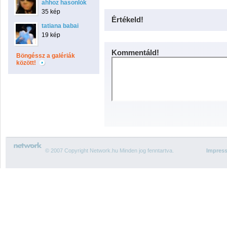
ahhoz hasonlók
35 kép
Értékeld!
tatiana babai
19 kép
Kommentáld!
Böngéssz a galériák
között!
© 2007 Copyright Network.hu Minden jog fenntartva.
Impres