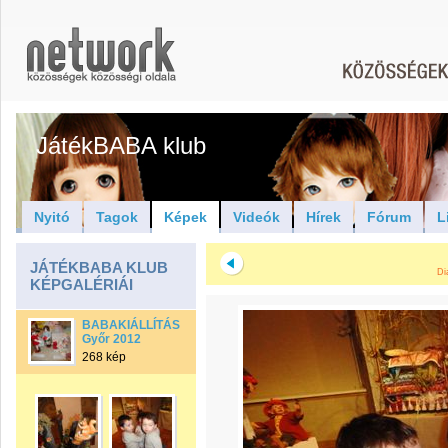
JátékBABA klub
Nyitó
Tagok
Képek
Videók
Hírek
Fórum
L
JÁTÉKBABA KLUB
Di
KÉPGALÉRIÁI
BABAKIÁLLÍTÁS
Győr 2012
268 kép