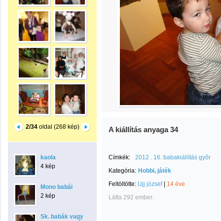
2/34
oldal (268 kép)
A kiállítás anyaga 34
kaola
Címkék:
2012 . 16. babakiállítás győr
4 kép
Kategória:
Hobbi, játék
Feltöltötte:
Ujj józsef
|
14 éve
Mono babái
2 kép
Látta 292 ember.
Sk. babák vagy