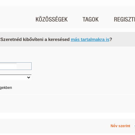
 Szeretnéd kibővíteni a keresésed
más tartalmakra is
?
égekben
Név szerint