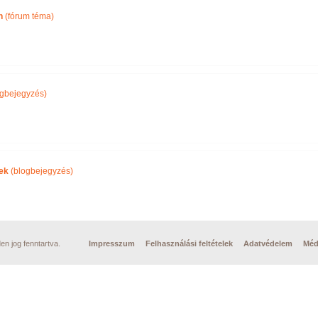
n
(fórum téma)
gbejegyzés)
ek
(blogbejegyzés)
n jog fenntartva.
Impresszum
Felhasználási feltételek
Adatvédelem
Méd