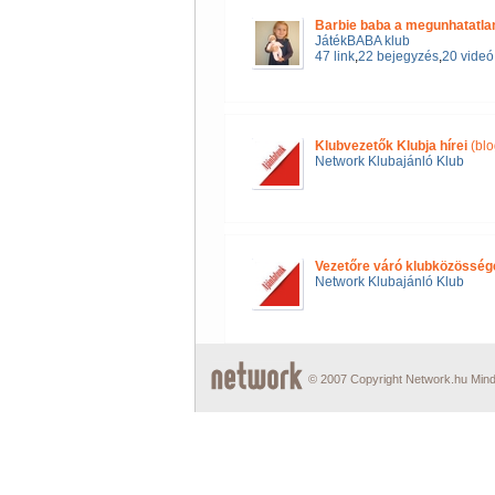
Barbie baba a megunhatatla
JátékBABA klub
47 link
,
22 bejegyzés
,
20 videó
Klubvezetők Klubja hírei
(blo
Network Klubajánló Klub
Vezetőre váró klubközösség
Network Klubajánló Klub
© 2007 Copyright Network.hu Minde