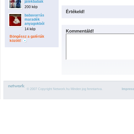
játékbabák
200 kép
Értékeld!
babavarrás
maradék
anyagokból
14 kép
Kommentáld!
Böngéssz a galériák
között!
© 2007 Copyright Network.hu Minden jog fenntartva.
Impres