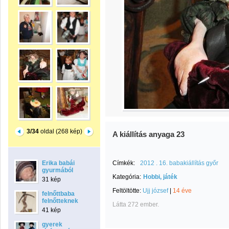
3/34
oldal (268 kép)
A kiállítás anyaga 23
Erika babái
Címkék:
2012 . 16. babakiállítás győr
gyurmából
Kategória:
Hobbi, játék
31 kép
Feltöltötte:
Ujj józsef
|
14 éve
felnőttbaba
felnőtteknek
Látta 272 ember.
41 kép
gyerek