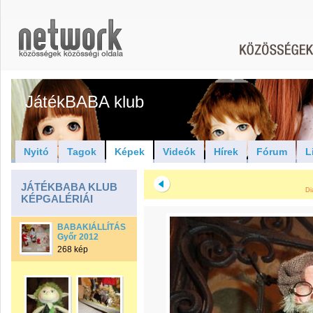
JátékBABA klub
Nyitó
Tagok
Képek
Videók
Hírek
Fórum
L
JÁTÉKBABA KLUB
Di
KÉPGALÉRIÁI
BABAKIÁLLÍTÁS
Győr 2012
268 kép