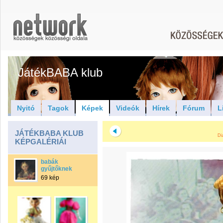
JátékBABA klub
Nyitó
Tagok
Képek
Videók
Hírek
Fórum
L
JÁTÉKBABA KLUB
Di
KÉPGALÉRIÁI
babák
gyűjtőknek
69 kép