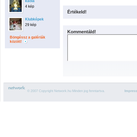
kaola
4 kép
Értékeld!
Klubképek
29 kép
Kommentáld!
Böngéssz a galériák
között!
© 2007 Copyright Network.hu Minden jog fenntartva.
Impres