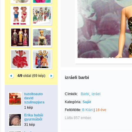
4/9
oldal (69 kép)
izráeli barbi
tuzoltoauto
Címkék:
Barbi
izráel
david
Kategória:
Saját
szulinapjara
1 kép
Feltöltötte:
B Klári
|
18 éve
Erika babái
Látta 857 ember.
gyurmából
31 kép