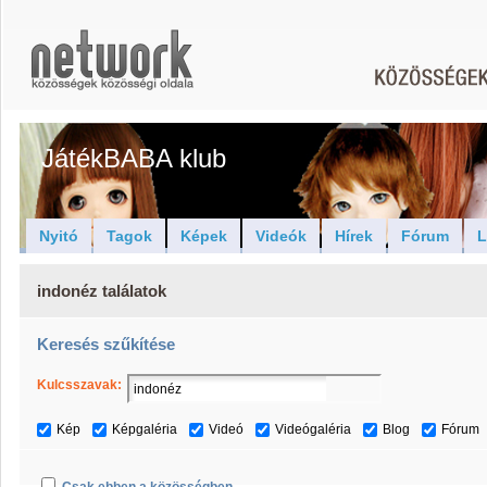
JátékBABA klub
Nyitó
Tagok
Képek
Videók
Hírek
Fórum
L
indonéz találatok
Keresés szűkítése
Kulcsszavak:
Kép
Képgaléria
Videó
Videógaléria
Blog
Fórum