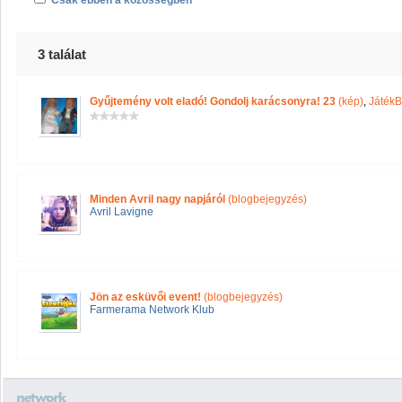
Csak ebben a közösségben
3 találat
Gyűjtemény volt eladó! Gondolj karácsonyra! 23
(kép)
,
JátékB
Minden Avril nagy napjáról
(blogbejegyzés)
Avril Lavigne
Jön az esküvői event!
(blogbejegyzés)
Farmerama Network Klub