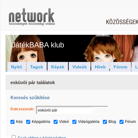
JátékBABA klub
Nyitó
Tagok
Képek
Videók
Hírek
Fórum
L
esküvöi pár találatok
Keresés szűkítése
Kulcsszavak:
Kép
Képgaléria
Videó
Videógaléria
Blog
Fórum