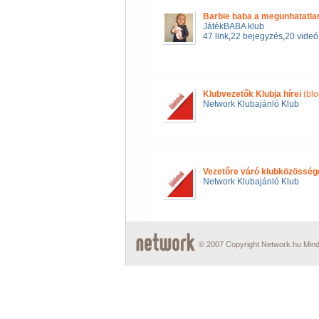
Barbie baba a megunhatatla
JátékBABA klub
47 link
,
22 bejegyzés
,
20 videó
Klubvezetők Klubja hírei
(blo
Network Klubajánló Klub
Vezetőre váró klubközösség
Network Klubajánló Klub
© 2007 Copyright Network.hu Minde