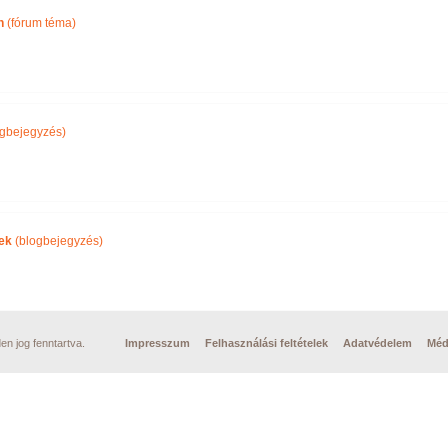
n
(fórum téma)
gbejegyzés)
ek
(blogbejegyzés)
n jog fenntartva.
Impresszum
Felhasználási feltételek
Adatvédelem
Méd