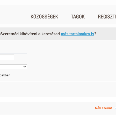
 Szeretnéd kibővíteni a keresésed
más tartalmakra is
?
égekben
Név szerint