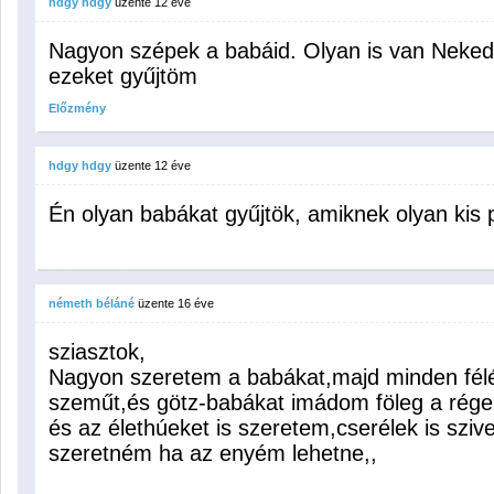
hdgy hdgy
üzente
12 éve
Nagyon szépek a babáid. Olyan is van Neked
ezeket gyűjtöm
Előzmény
hdgy hdgy
üzente
12 éve
Én olyan babákat gyűjtök, amiknek olyan kis 
németh béláné
üzente
16 éve
sziasztok,
Nagyon szeretem a babákat,majd minden félét
szeműt,és götz-babákat imádom föleg a rége
és az élethúeket is szeretem,cserélek is szi
szeretném ha az enyém lehetne,,