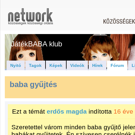
JátékBABA klub
Nyitó
Tagok
Képek
Videók
Hírek
Fórum
L
baba gyűjtés
Ezt a témát
erdős magda
indította
16 éve
Szeretettel várom minden baba gyűjtő jele
babákat gyűjtetek .Én szívesen cserélnék 