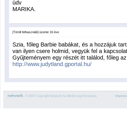
üdv
MARIKA.
[Törölt felhasználó]
üzente
16 éve
Szia, főleg Barbie babákat, és a hozzájuk tar
van ilyen csere holmid, vegyük fel a kapcsolat
Gyűjteményem egy részét itt találod, főleg az
http://www.judytland.gportal.hu/
© 2007 Copyright Network.hu Minden jog fenntartva.
Impres