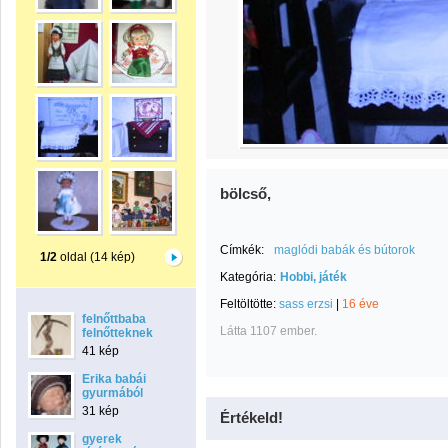
bölcső,
Címkék:
maglódi babák és bútorok
1/2
oldal (14 kép)
Kategória:
Hobbi, játék
Feltöltötte:
sass erzsi
|
16 éve
felnőttbaba
Látta 1107 ember.
felnőtteknek
41 kép
Erika babái
gyurmából
31 kép
Értékeld!
gyerek