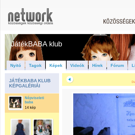
JátékBABA klub
Nyitó
Tagok
Képek
Videók
Hírek
Fórum
L
JÁTÉKBABA KLUB
Di
KÉPGALÉRIÁI
Népviseleti
baba
14 kép