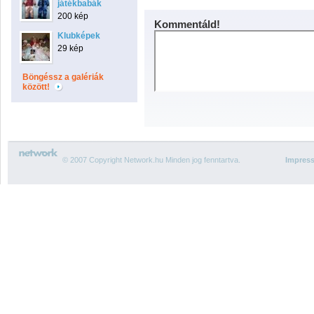
játékbabák
200 kép
Kommentáld!
Klubképek
29 kép
Böngéssz a galériák
között!
© 2007 Copyright Network.hu Minden jog fenntartva.
Impres