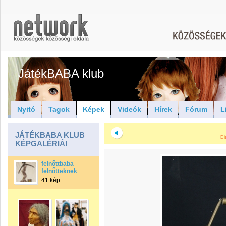
JátékBABA klub
Nyitó
Tagok
Képek
Videók
Hírek
Fórum
L
JÁTÉKBABA KLUB
Di
KÉPGALÉRIÁI
felnőttbaba
felnőtteknek
41 kép