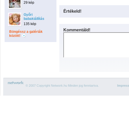
29 kép
Értékeld!
Győri
babakiállítás
135 kép
Kommentáld!
Böngéssz a galériák
között!
© 2007 Copyright Network.hu Minden jog fenntartva.
Impres