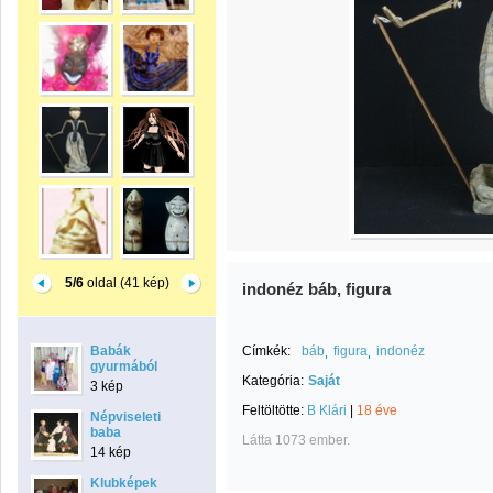
5/6
oldal (41 kép)
indonéz báb, figura
Babák
Címkék:
báb
figura
indonéz
gyurmából
Kategória:
Saját
3 kép
Feltöltötte:
B Klári
|
18 éve
Népviseleti
baba
Látta 1073 ember.
14 kép
Klubképek