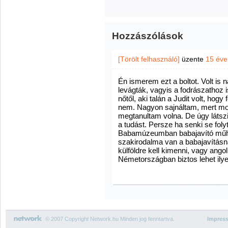
Hozzászólások
[Törölt felhasználó]
üzente
15 éve
Én ismerem ezt a boltot. Volt is 
levágták, vagyis a fodrászathoz 
nőtől, aki talán a Judit volt, hog
nem. Nagyon sajnáltam, mert mos
megtanultam volna. De úgy látsz
a tudást. Persze ha senki se fol
Babamúzeumban babajavító műhely
szakirodalma van a babajavításn
külföldre kell kimenni, vagy ang
Németországban biztos lehet ilyet
© 2007 Copyright Network.hu Minden jog fenntartva.
Impres