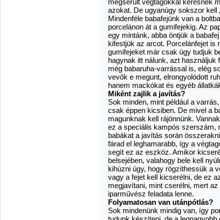
megsérült végtagokkal keresnek meg
azokat. De ugyanúgy sokszor kell 
Mindenféle babafejünk van a boltba
porcelánon át a gumifejekig. Az pa
egy mintánk, abba öntjük a babafej 
kifestjük az arcot. Porcelánfejet 
gumifejeket már csak úgy tudjuk be
hagynak itt nálunk, azt használjuk
még babaruha-varrással is, elég so
vevők e megunt, elrongyolódott ru
hanem mackókat és egyéb állatkáka
Miként zajlik a javítás?
Sok minden, mint például a varrá
csak éppen kicsiben. De mivel a ba
magunknak kell rájönnünk. Vannak 
ez a speciális kampós szerszám,
babákat a javítás során összerakni
fárad el leghamarabb, így a végtago
segít ez az eszköz. Amikor kicseré
belsejében, valahogy bele kell nyú
kihúzni úgy, hogy rögzíthessük a 
vagy a fejet kell kicserélni, de ez
megjavítani, mint cserélni, mert az
iparművész feladata lenne.
Folyamatosan van utánpótlás?
Sok mindenünk mindig van, így por
tudunk készíteni, de a legnagyobb