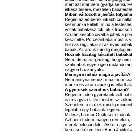
mert azt már nem gyártja senki. P
elkészítésére, meztelen babateste
Miben változott a javítás folyam
Régen az emberek inkább csinálta
kézimunka kellett, mind a festésh
voltak babakészítők, akik fröccsö
Azután később divatba jöttek a po
készítette. Porcelánbaba most is 
hoznak régi, akár száz éves babák
babák. Az arcuk mindig megfog en
Hoznak házilag készített babákat
Nem, de az az igazság, hogy nem i
szalmából, egyéb igen múlandó any
nagyon hozzányúlni.
Mennyire nehéz maga a javítás?
Nem annyira nehéz, maximum csak
munka és akár napokig is eltarthat.
A gyerekek szeretnek babázni?
Régen minden gyereknek volt babáj
is rá vigyázni. De most is szívük
Szerintem a szülők mindig mindent
legalább egy babájuk legyen.
Mi lesz, ha már Önök sem tudnak to
Azt nem tudom, nagyon remélem,
merek belegondolni. Akkor nagy sz
keresse közvetlenül Barta Juditot a 