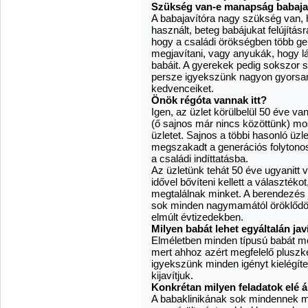
Szükség van-e manapság babaja
A babajavítóra nagy szükség van, 
használt, beteg babájukat felújít
hogy a családi örökségben több ge
megjavítani, vagy anyukák, hogy l
babáit. A gyerekek pedig sokszor sí
persze igyekszünk nagyon gyorsan 
kedvenceiket.
Önök régóta vannak itt?
Igen, az üzlet körülbelül 50 éve 
(ő sajnos már nincs közöttünk) m
üzletet. Sajnos a többi hasonló üz
megszakadt a generációs folytonos
a családi indíttatásba.
Az üzletünk tehát 50 éve ugyanitt
idővel bővíteni kellett a választé
megtalálnak minket. A berendezés j
sok minden nagymamától öröklődöt
elmúlt évtizedekben.
Milyen babát lehet egyáltalán jav
Elméletben minden típusú babát me
mert ahhoz azért megfelelő pluszké
igyekszünk minden igényt kielégíte
kijavítjuk.
Konkrétan milyen feladatok elé á
A babaklinikának sok mindennek meg