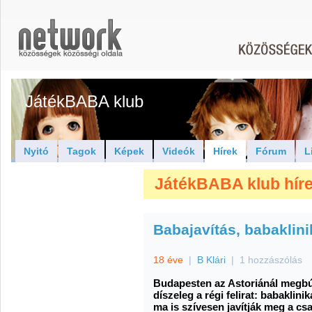
JátékBABA klub
Nyitó
Tagok
Képek
Videók
Hírek
Fórum
L
JátékBABA klub híre
Babajavítás, babaklini
18 éve
|
B Klári
|
1 hozzászólás
Budapesten az Astoriánál megbúj
díszeleg a régi felirat: babakli
ma is szívesen javítják meg a csa